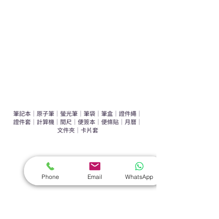
辦公室禮品推介
環保禮品推介
禮盒套裝
作品集
​文具禮品
筆記本
｜
原子筆
｜
螢光筆
｜
筆袋
｜
筆盒
｜
證件繩
｜
證件套
｜
計算機
｜
間尺
｜
便簽本
｜
便條貼
｜
月曆
｜
文件夾
｜
卡片套
​家居禮品
​毛巾
｜
餐具
｜
食物盒
｜
杯蓋
｜
杯墊
Phone
Email
WhatsApp
手機｜電子禮品
​藍牙揚聲器
｜
計步器
｜
藍牙耳機
｜
手機支架
｜
充電寶
｜
USB
｜
插頭