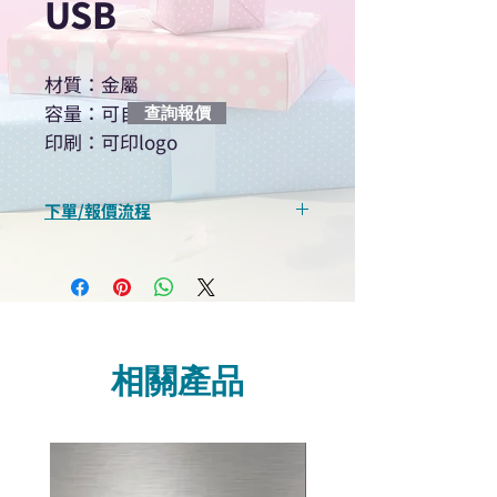
USB
材質：金屬
容量：可自訂
查詢報價
印刷：可印logo
下單/報價流程
“現在不再需要等回覆！用我們系
統馬上可以進行查詢或報價”
選擇所需產品
使用我們網頁系統的即時對話/
Whatsapp /致電功能，即時與
相關產品
我們聯絡
說明要查詢的產品編號
說明需要的數量和印刷多少顏
色的LOGO
我們會立即報價給貴客戶