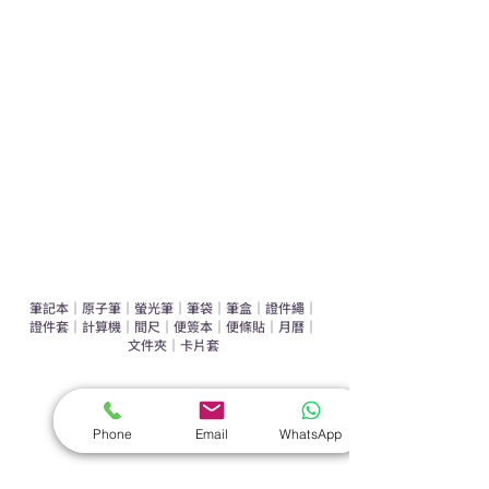
運動禮品推介
辦公室禮品推介
環保禮品推介
禮盒套裝
作品集
​文具禮品
筆記本
｜
原子筆
｜
螢光筆
｜
筆袋
｜
筆盒
｜
證件繩
｜
證件套
｜
計算機
｜
間尺
｜
便簽本
｜
便條貼
｜
月曆
｜
文件夾
｜
卡片套
​家居禮品
​毛巾
｜
餐具
｜
食物盒
｜
杯蓋
｜
杯墊
Phone
Email
WhatsApp
手機｜電子禮品