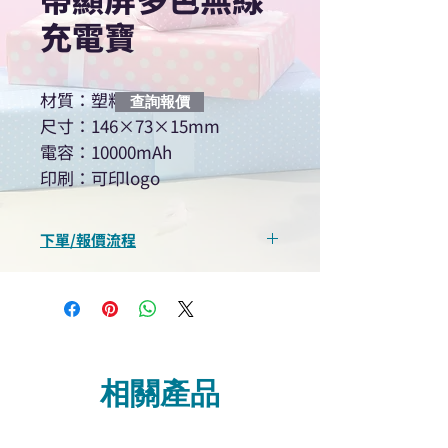
充電寶
材質：塑料
查詢報價
尺寸：146×73×15mm
電容：10000mAh
印刷：可印logo
下單/報價流程
“現在不再需要等回覆！用我們系
統馬上可以進行查詢或報價”
選擇所需產品
使用我們網頁系統的即時對話/
Whatsapp /致電功能，即時與
相關產品
我們聯絡
說明要查詢的產品編號
說明需要的數量和印刷多少顏