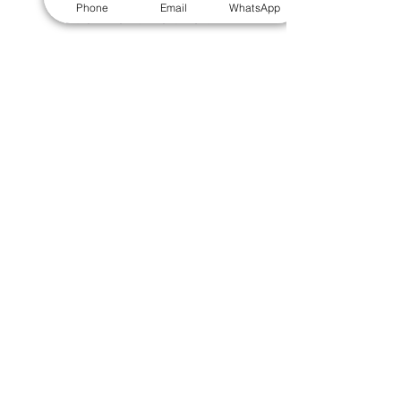
Phone
Email
WhatsApp
​毛巾
｜
餐具
｜
食物盒
｜
杯蓋
｜
杯墊
手機｜電子禮品
​藍牙揚聲器
｜
計步器
｜
藍牙耳機
｜
手機支架
｜
充電寶
｜
USB
｜
插頭
​袋類禮品
公事包
｜
化妝袋
｜
帆布袋
｜
折疊袋
｜
收納袋
｜
環保袋
｜
索繩袋
｜
背包
｜
電腦袋
杯類禮品
陶瓷杯
｜
保溫杯
｜
折疊杯
｜
運動水樽
雨傘
直傘
｜
折疊傘
｜
傘袋
服飾｜配件
T-shirt
｜
Polo
｜
帽子
｜
Jacket
｜
褲子
​皮革禮品