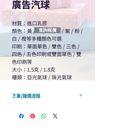
廣告汽球
材質：進口乳膠
顏色：黃 / 紅 / 藍 / 綠 / 紫 / 粉 /
查詢報價
白 / 橙等多種顏色可選
印刷：單面單色 / 雙色 / 三色 /
四色 / 五色印刷或雙面單色 / 雙
色印刷等
大小：1.5克 / 1.8克
種類：亞光氣球 / 珠光氣球
下單/報價流程
“現在不再需要等回覆！用我們系
統馬上可以進行查詢或報價”
選擇所需產品
使用我們網頁系統的即時對話/