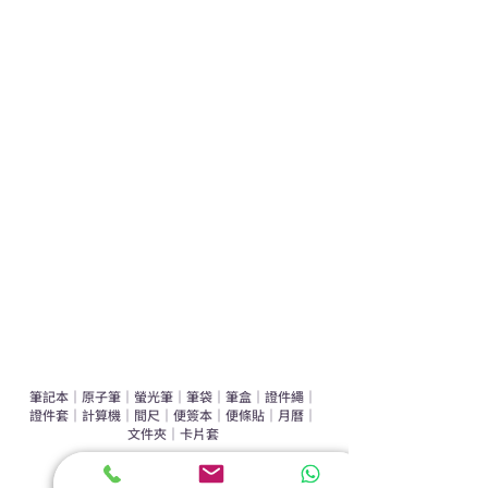
熱門禮品
學校禮品推介
運動禮品推介
辦公室禮品推介
環保禮品推介
禮盒套裝
作品集
​文具禮品
筆記本
｜
原子筆
｜
螢光筆
｜
筆袋
｜
筆盒
｜
證件繩
｜
證件套
｜
計算機
｜
間尺
｜
便簽本
｜
便條貼
｜
月曆
｜
文件夾
｜
卡片套
​家居禮品