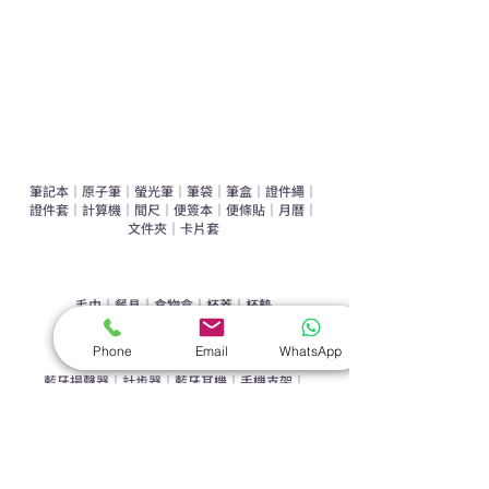
環保禮品推介
禮盒套裝
作品集
​文具禮品
筆記本
｜
原子筆
｜
螢光筆
｜
筆袋
｜
筆盒
｜
證件繩
｜
證件套
｜
計算機
｜
間尺
｜
便簽本
｜
便條貼
｜
月曆
｜
文件夾
｜
卡片套
​家居禮品
​毛巾
｜
餐具
｜
食物盒
｜
杯蓋
｜
杯墊
手機｜電子禮品
Phone
Email
WhatsApp
​藍牙揚聲器
｜
計步器
｜
藍牙耳機
｜
手機支架
｜
充電寶
｜
USB
｜
插頭
​袋類禮品
公事包
｜
化妝袋
｜
帆布袋
｜
折疊袋
｜
收納袋
｜
環保袋
｜
索繩袋
｜
背包
｜
電腦袋