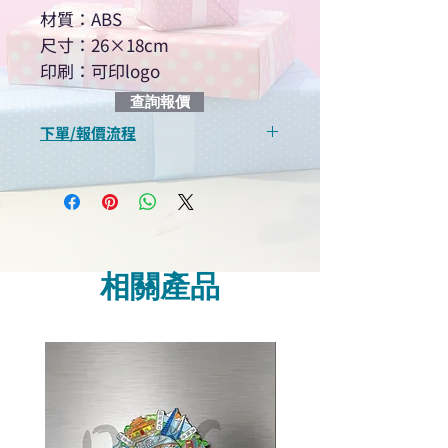
材質：ABS
尺寸：26×18cm
印刷：可印logo
查詢報價
下單/報價流程
“現在不再需要等回覆！用我們系
統馬上可以進行查詢或報價”
選擇所需產品
使用我們網頁系統的即時對話/
Whatsapp /致電功能，即時與
相關產品
我們聯絡
說明要查詢的產品編號
說明需要的數量和印刷多少顏
色的LOGO
我們會立即報價給貴客戶