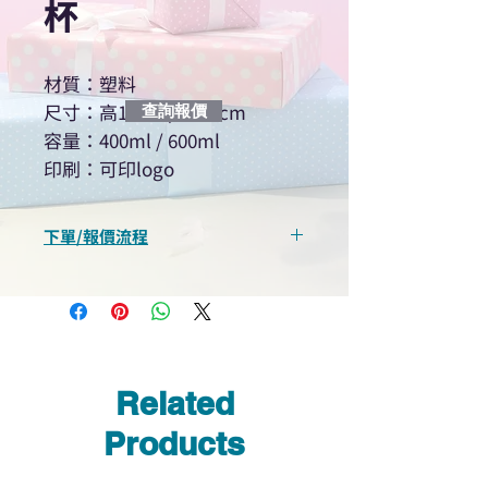
杯
材質：塑料
尺寸：高17cm / 高26cm
查詢報價
容量：400ml / 600ml
印刷：可印logo
下單/報價流程
“現在不再需要等回覆！用我們系
統馬上可以進行查詢或報價”
選擇所需產品
使用我們網頁系統的即時對話/
Whatsapp /致電功能，即時與
Related
我們聯絡
說明要查詢的產品編號
Products
說明需要的數量和印刷多少顏
色的LOGO