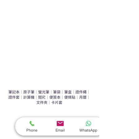
運動禮品推介
辦公室禮品推介
環保禮品推介
禮盒套裝
作品集
​文具禮品
筆記本
｜
原子筆
｜
螢光筆
｜
筆袋
｜
筆盒
｜
證件繩
｜
證件套
｜
計算機
｜
間尺
｜
便簽本
｜
便條貼
｜
月曆
｜
文件夾
｜
卡片套
​家居禮品
​毛巾
｜
餐具
｜
食物盒
｜
杯蓋
｜
杯墊
Phone
Email
WhatsApp
手機｜電子禮品