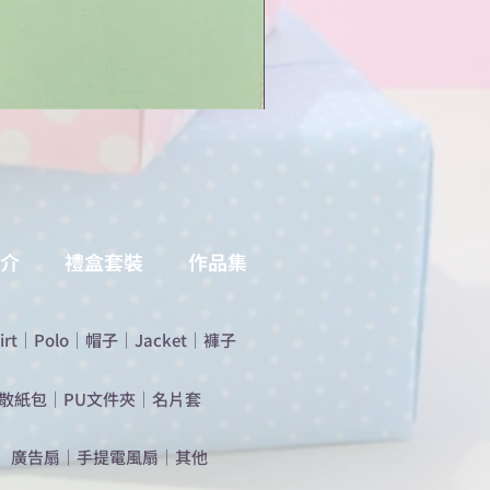
介
禮盒套裝
作品集
irt
｜
Polo
｜
帽子
｜
Jacket
｜
褲子
散紙包
｜
PU文件夾
｜
名片套
​廣告扇
｜
手提電風扇
｜
其他