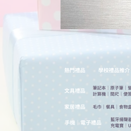
熱門禮品
學校禮品推介
筆記本
｜
原子筆
｜
​文具禮品
計算機
｜
間尺
｜
便
​家居禮品
​毛巾
｜
餐具
｜
食物
​藍牙揚聲
手機｜電子禮品
充電寶
｜
U