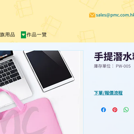
sales@pmc.com.h
賣旗用品
作品一覽
手提潛水
庫存單位： PW-005
下單/報價流程
“現在不再需要等
查詢或報價”
選擇所需產品
使用我們網頁系統的
功能，即時與我