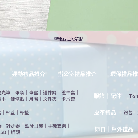
轉動式冰箱貼
運動禮品推介
辦公室禮品推介
環保禮品推
螢光筆
｜
筆袋
｜
筆盒
｜
證件繩
｜
證件套
｜
服飾｜配件
T-sh
簽本
｜
便條貼
｜
月曆
｜
文件夾
｜
卡片套
​皮革禮品
盒
｜
杯蓋
｜
杯墊
​銀包
｜
器
｜
計步器
｜
藍牙耳機
｜
手機支架
｜
節日｜戶外禮品
SB
｜
插頭