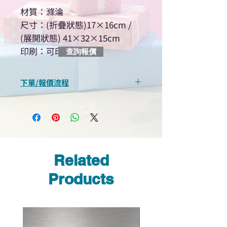
材質：滌淪
尺寸：(折疊狀態)17×16cm /
(展開狀態) 41×32×15cm
印刷：可印logo
查詢報價
下單/報價流程
“現在不再需要等回覆！用我們系
統馬上可以進行查詢或報價”
選擇所需產品
使用我們網頁系統的即時對話/
Whatsapp /致電功能，即時與
Related
我們聯絡
說明要查詢的產品編號
Products
說明需要的數量和印刷多少顏
色的LOGO
我們會立即報價給貴客戶