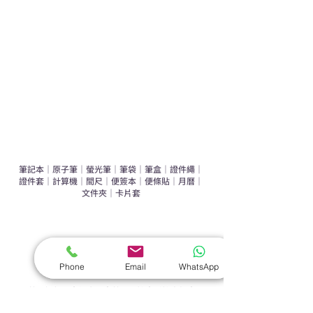
辦公室禮品推介
環保禮品推介
禮盒套裝
作品集
​文具禮品
筆記本
｜
原子筆
｜
螢光筆
｜
筆袋
｜
筆盒
｜
證件繩
｜
證件套
｜
計算機
｜
間尺
｜
便簽本
｜
便條貼
｜
月曆
｜
文件夾
｜
卡片套
​家居禮品
​毛巾
｜
餐具
｜
食物盒
｜
杯蓋
｜
杯墊
手機｜電子禮品
Phone
Email
WhatsApp
​藍牙揚聲器
｜
計步器
｜
藍牙耳機
｜
手機支架
｜
充電寶
｜
USB
｜
插頭