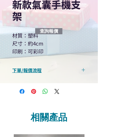
新款氣囊手機支
架
查詢報價
材質：塑料
尺寸：約4cm
印刷：可彩印
下單/報價流程
“現在不再需要等回覆！用我們系
統馬上可以進行查詢或報價”
選擇所需產品
使用我們網頁系統的即時對話/
Whatsapp /致電功能，即時與
相關產品
我們聯絡
說明要查詢的產品編號
說明需要的數量和印刷多少顏