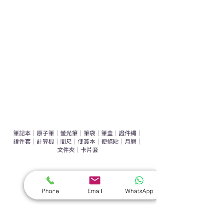
運動禮品推介
辦公室禮品推介
環保禮品推介
禮盒套裝
作品集
​文具禮品
筆記本
｜
原子筆
｜
螢光筆
｜
筆袋
｜
筆盒
｜
證件繩
｜
證件套
｜
計算機
｜
間尺
｜
便簽本
｜
便條貼
｜
月曆
｜
文件夾
｜
卡片套
​家居禮品
​毛巾
｜
餐具
｜
食物盒
｜
杯蓋
｜
杯墊
Phone
Email
WhatsApp
手機｜電子禮品
​藍牙揚聲器
｜
計步器
｜
藍牙耳機
｜
手機支架
｜