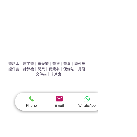
環保禮品推介
禮盒套裝
作品集
​文具禮品
筆記本
｜
原子筆
｜
螢光筆
｜
筆袋
｜
筆盒
｜
證件繩
｜
證件套
｜
計算機
｜
間尺
｜
便簽本
｜
便條貼
｜
月曆
｜
文件夾
｜
卡片套
​家居禮品
​毛巾
｜
餐具
｜
食物盒
｜
杯蓋
｜
杯墊
Phone
Email
WhatsApp
手機｜電子禮品
​藍牙揚聲器
｜
計步器
｜
藍牙耳機
｜
手機支架
｜
充電寶
｜
USB
｜
插頭
​袋類禮品