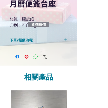
月曆便簽台座
材質：硬皮紙
印刷：可印logo
查詢報價
下單/報價流程
“現在不再需要等回覆！用我們系
統馬上可以進行查詢或報價”
選擇所需產品
使用我們網頁系統的即時對話/
Whatsapp /致電功能，即時與
相關產品
我們聯絡
說明要查詢的產品編號
說明需要的數量和印刷多少顏
色的LOGO
我們會立即報價給貴客戶