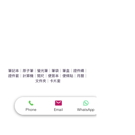
辦公室禮品推介
環保禮品推介
禮盒套裝
作品集
​文具禮品
筆記本
｜
原子筆
｜
螢光筆
｜
筆袋
｜
筆盒
｜
證件繩
｜
證件套
｜
計算機
｜
間尺
｜
便簽本
｜
便條貼
｜
月曆
｜
文件夾
｜
卡片套
​家居禮品
​毛巾
｜
餐具
｜
食物盒
｜
杯蓋
｜
杯墊
Phone
Email
WhatsApp
手機｜電子禮品
​藍牙揚聲器
｜
計步器
｜
藍牙耳機
｜
手機支架
｜
充電寶
｜
USB
｜
插頭