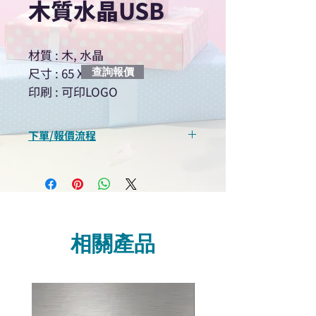
木質水晶USB
材質 : 木, 水晶
尺寸 : 65 X 20 X 15MM
查詢報價
印刷 : 可印LOGO
下單/報價流程
“現在不再需要等回覆！用我們系
統馬上可以進行查詢或報價”
選擇所需產品
使用我們網頁系統的即時對話/
Whatsapp /致電功能，即時與
相關產品
我們聯絡
說明要查詢的產品編號
說明需要的數量和印刷多少顏
色的LOGO
我們會立即報價給貴客戶