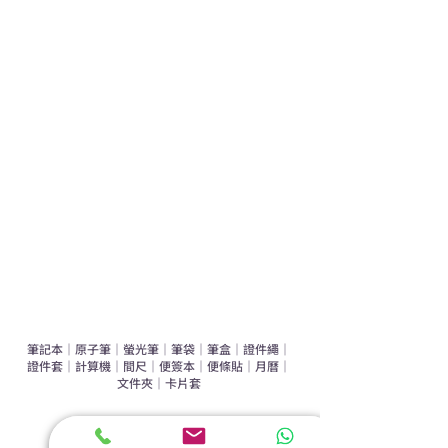
熱門禮品
學校禮品推介
運動禮品推介
辦公室禮品推介
環保禮品推介
禮盒套裝
作品集
​文具禮品
筆記本
｜
原子筆
｜
螢光筆
｜
筆袋
｜
筆盒
｜
證件繩
｜
證件套
｜
計算機
｜
間尺
｜
便簽本
｜
便條貼
｜
月曆
｜
文件夾
｜
卡片套
​家居禮品