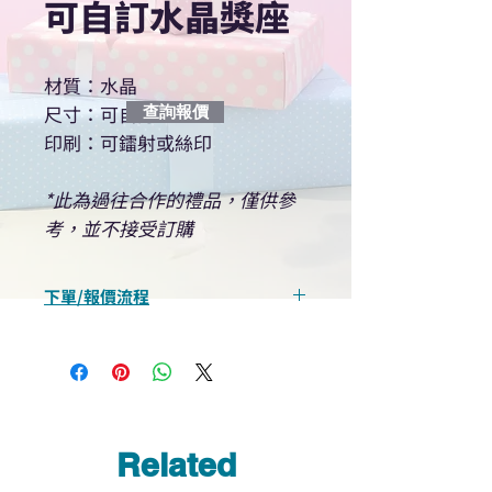
可自訂水晶獎座
材質：水晶
尺寸：可自訂
查詢報價
印刷：可鐳射或絲印
*此為過往合作的禮品，僅供參
考，並不接受訂購
下單/報價流程
“現在不再需要等回覆！用我們系
統馬上可以進行查詢或報價”
選擇所需產品
使用我們網頁系統的即時對話/
Whatsapp /致電功能，即時與
Related
我們聯絡