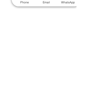
​毛巾
｜
餐具
｜
食物盒
｜
杯蓋
｜
杯墊
Phone
Email
WhatsApp
手機｜電子禮品
​藍牙揚聲器
｜
計步器
｜
藍牙耳機
｜
手機支架
｜
充電寶
｜
USB
｜
插頭
​袋類禮品
公事包
｜
化妝袋
｜
帆布袋
｜
折疊袋
｜
收納袋
｜
環保袋
｜
索繩袋
｜
背包
｜
電腦袋
杯類禮品
陶瓷杯
｜
保溫杯
｜
折疊杯
｜
運動水樽
雨傘
直傘
｜
折疊傘
｜
傘袋
服飾｜配件
T-shirt
｜
Polo
｜
帽子
｜
Jacket
｜
褲子
​皮革禮品
​銀包
｜
散紙包
｜
PU文件夾
｜
名片套