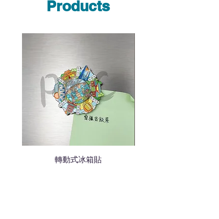
說明要查詢的產品編號
Products
說明需要的數量和印刷多少顏
色的LOGO
我們會立即報價給貴客戶
轉動式冰箱貼