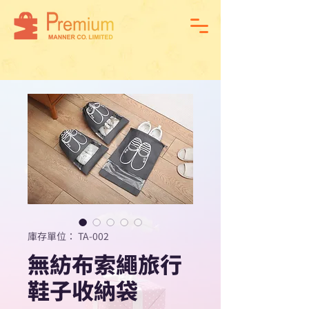
庫存單位： TA-002
無紡布索繩旅行
鞋子收納袋