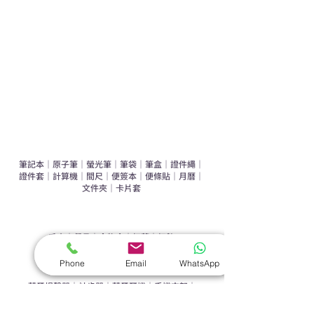
辦公室禮品推介
環保禮品推介
禮盒套裝
作品集
​文具禮品
筆記本
｜
原子筆
｜
螢光筆
｜
筆袋
｜
筆盒
｜
證件繩
｜
證件套
｜
計算機
｜
間尺
｜
便簽本
｜
便條貼
｜
月曆
｜
文件夾
｜
卡片套
​家居禮品
​毛巾
｜
餐具
｜
食物盒
｜
杯蓋
｜
杯墊
手機｜電子禮品
Phone
Email
WhatsApp
​藍牙揚聲器
｜
計步器
｜
藍牙耳機
｜
手機支架
｜
充電寶
｜
USB
｜
插頭