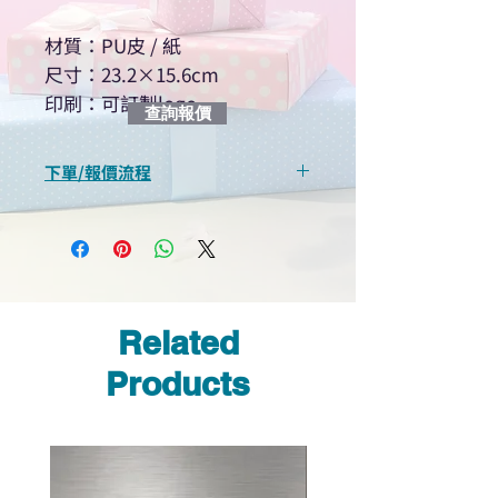
材質：PU皮 / 紙
尺寸：23.2×15.6cm
印刷：可訂製logo
查詢報價
下單/報價流程
“現在不再需要等回覆！用我們系
統馬上可以進行查詢或報價”
選擇所需產品
使用我們網頁系統的即時對話/
Whatsapp /致電功能，即時與
Related
我們聯絡
說明要查詢的產品編號
Products
說明需要的數量和印刷多少顏
色的LOGO
我們會立即報價給貴客戶