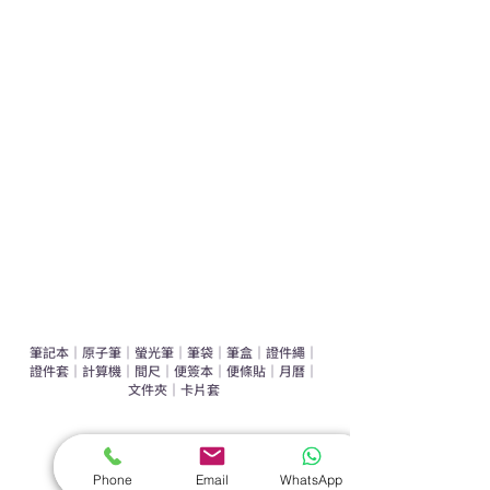
學校禮品推介
運動禮品推介
辦公室禮品推介
環保禮品推介
禮盒套裝
作品集
​文具禮品
筆記本
｜
原子筆
｜
螢光筆
｜
筆袋
｜
筆盒
｜
證件繩
｜
證件套
｜
計算機
｜
間尺
｜
便簽本
｜
便條貼
｜
月曆
｜
文件夾
｜
卡片套
​家居禮品
​毛巾
｜
餐具
｜
食物盒
｜
杯蓋
｜
杯墊
Phone
Email
WhatsApp