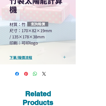
竹製太陽能計算
機
材質：竹
查詢報價
尺寸：170×82×19mm
/ 135×178×38mm
印刷：可印logo
下單/報價流程
“現在不再需要等回覆！用我們系
統馬上可以進行查詢或報價”
選擇所需產品
使用我們網頁系統的即時對話/
Whatsapp /致電功能，即時與
Related
我們聯絡
說明要查詢的產品編號
Products