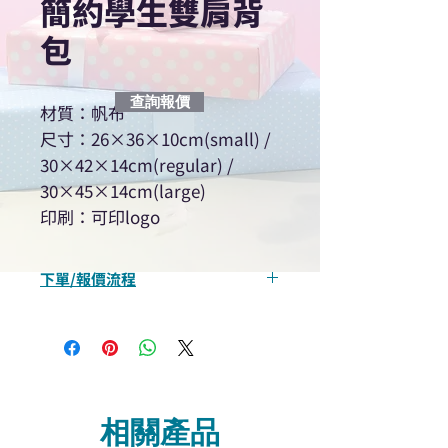
簡約學生雙肩背
包
查詢報價
材質：帆布
尺寸：26×36×10cm(small) /
30×42×14cm(regular) /
30×45×14cm(large)
印刷：可印logo
下單/報價流程
“現在不再需要等回覆！用我們系
統馬上可以進行查詢或報價”
選擇所需產品
使用我們網頁系統的即時對話/
Whatsapp /致電功能，即時與
相關產品
我們聯絡