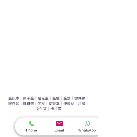
學校禮品推介
運動禮品推介
辦公室禮品推介
環保禮品推介
禮盒套裝
作品集
​文具禮品
筆記本
｜
原子筆
｜
螢光筆
｜
筆袋
｜
筆盒
｜
證件繩
｜
證件套
｜
計算機
｜
間尺
｜
便簽本
｜
便條貼
｜
月曆
｜
文件夾
｜
卡片套
​家居禮品
​毛巾
｜
餐具
｜
食物盒
｜
杯蓋
｜
杯墊
Phone
Email
WhatsApp