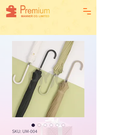
SKU: UM-004