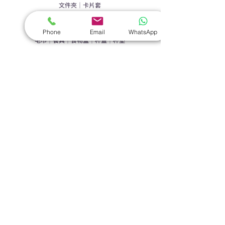
文件夾
｜
卡片套
​家居禮品
Phone
Email
WhatsApp
​毛巾
｜
餐具
｜
食物盒
｜
杯蓋
｜
杯墊
手機｜電子禮品
​藍牙揚聲器
｜
計步器
｜
藍牙耳機
｜
手機支架
｜
充電寶
｜
USB
｜
插頭
​袋類禮品
公事包
｜
化妝袋
｜
帆布袋
｜
折疊袋
｜
收納袋
｜
環保袋
｜
索繩袋
｜
背包
｜
電腦袋
杯類禮品
陶瓷杯
｜
保溫杯
｜
折疊杯
｜
運動水樽
雨傘
直傘
｜
折疊傘
｜
傘袋
服飾｜配件
T-shirt
｜
Polo
｜
帽子
｜
Jacket
｜
褲子