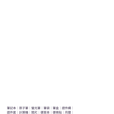
熱門禮品
學校禮品推介
運動禮品推介
辦公室禮品推介
環保禮品推介
禮盒套裝
作品集
​文具禮品
筆記本
｜
原子筆
｜
螢光筆
｜
筆袋
｜
筆盒
｜
證件繩
｜
證件套
｜
計算機
｜
間尺
｜
便簽本
｜
便條貼
｜
月曆
｜