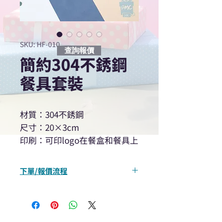
SKU: HF-010
查詢報價
簡約304不銹鋼
餐具套裝
材質：304不銹鋼
尺寸：20×3cm
印刷：可印logo在餐盒和餐具上
下單/報價流程
“現在不再需要等回覆！用我們系
統馬上可以進行查詢或報價”
選擇所需產品