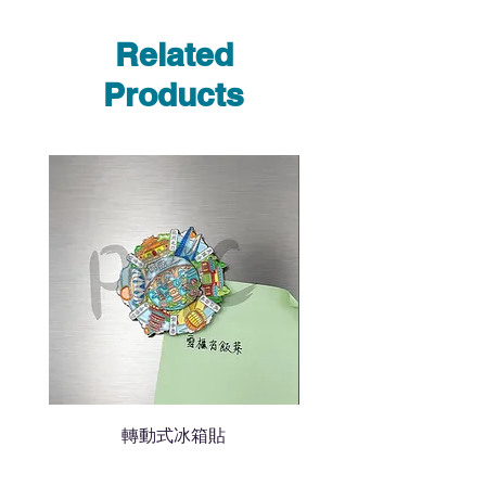
使用我們網頁系統的即時對話/
Whatsapp /致電功能，即時與
Related
我們聯絡
說明要查詢的產品編號
Products
說明需要的數量和印刷多少顏
色的LOGO
我們會立即報價給貴客戶
轉動式冰箱貼