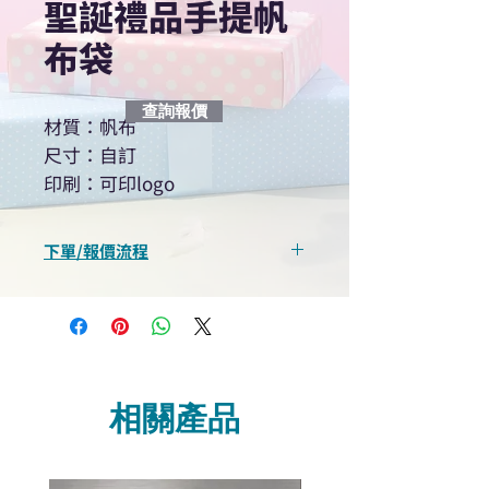
聖誕禮品手提帆
布袋
查詢報價
材質：帆布
尺寸：自訂
印刷：可印logo
下單/報價流程
“現在不再需要等回覆！用我們系
統馬上可以進行查詢或報價”
選擇所需產品
使用我們網頁系統的即時對話/
Whatsapp /致電功能，即時與
相關產品
我們聯絡
說明要查詢的產品編號
說明需要的數量和印刷多少顏