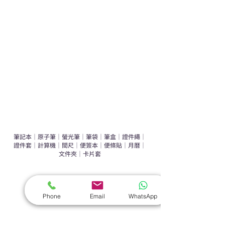
運動禮品推介
辦公室禮品推介
環保禮品推介
禮盒套裝
作品集
​文具禮品
筆記本
｜
原子筆
｜
螢光筆
｜
筆袋
｜
筆盒
｜
證件繩
｜
證件套
｜
計算機
｜
間尺
｜
便簽本
｜
便條貼
｜
月曆
｜
文件夾
｜
卡片套
​家居禮品
​毛巾
｜
餐具
｜
食物盒
｜
杯蓋
｜
杯墊
Phone
Email
WhatsApp
手機｜電子禮品
​藍牙揚聲器
｜
計步器
｜
藍牙耳機
｜
手機支架
｜