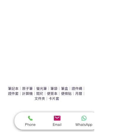
運動禮品推介
辦公室禮品推介
環保禮品推介
禮盒套裝
作品集
​文具禮品
筆記本
｜
原子筆
｜
螢光筆
｜
筆袋
｜
筆盒
｜
證件繩
｜
證件套
｜
計算機
｜
間尺
｜
便簽本
｜
便條貼
｜
月曆
｜
文件夾
｜
卡片套
​家居禮品
​毛巾
｜
餐具
｜
食物盒
｜
杯蓋
｜
杯墊
Phone
Email
WhatsApp
手機｜電子禮品