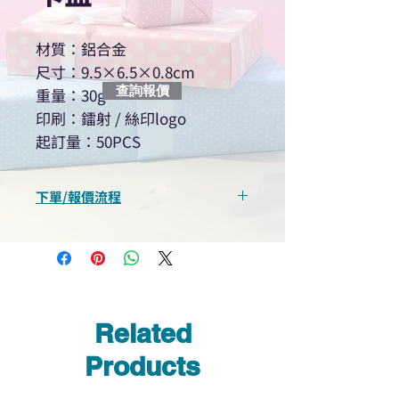
材質：鋁合金
尺寸：9.5×6.5×0.8cm
查詢報價
重量：30g
印刷：鐳射 / 絲印logo
起訂量：50PCS
下單/報價流程
“現在不再需要等回覆！用我們系
統馬上可以進行查詢或報價”
選擇所需產品
使用我們網頁系統的即時對話/
Whatsapp /致電功能，即時與
Related
我們聯絡
說明要查詢的產品編號
Products
說明需要的數量和印刷多少顏