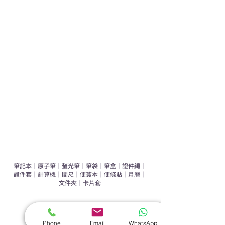
學校禮品推介
運動禮品推介
辦公室禮品推介
環保禮品推介
禮盒套裝
作品集
​文具禮品
筆記本
｜
原子筆
｜
螢光筆
｜
筆袋
｜
筆盒
｜
證件繩
｜
證件套
｜
計算機
｜
間尺
｜
便簽本
｜
便條貼
｜
月曆
｜
文件夾
｜
卡片套
​家居禮品
​毛巾
｜
餐具
｜
食物盒
｜
杯蓋
｜
杯墊
Phone
Email
WhatsApp