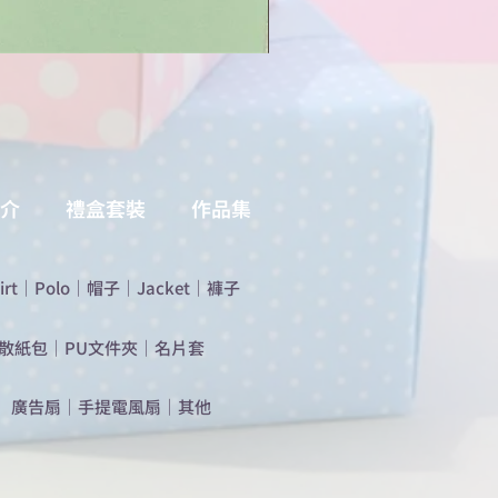
介
禮盒套裝
作品集
irt
｜
Polo
｜
帽子
｜
Jacket
｜
褲子
散紙包
｜
PU文件夾
｜
名片套
​廣告扇
｜
手提電風扇
｜
其他