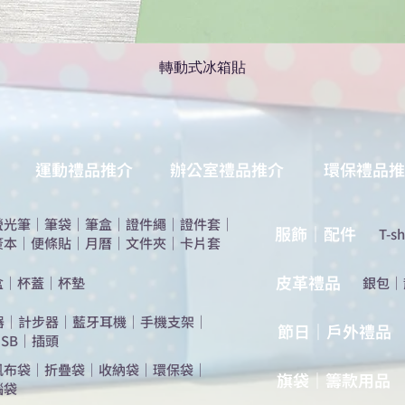
轉動式冰箱貼
運動禮品推介
辦公室禮品推介
環保禮品推
螢光筆
｜
筆袋
｜
筆盒
｜
證件繩
｜
證件套
｜
服飾｜配件
T-sh
簽本
｜
便條貼
｜
月曆
｜
文件夾
｜
卡片套
​皮革禮品
盒
｜
杯蓋
｜
杯墊
​銀包
｜
器
｜
計步器
｜
藍牙耳機
｜
手機支架
｜
節日｜戶外禮品
SB
｜
插頭
帆布袋
｜
折疊袋
｜
收納袋
｜
環保袋
｜
旗袋｜籌款用品
腦袋