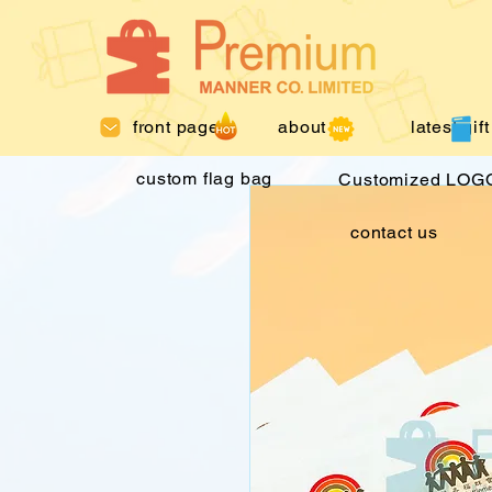
front page
about us
latest gift
custom flag bag
Customized LOGO
contact us