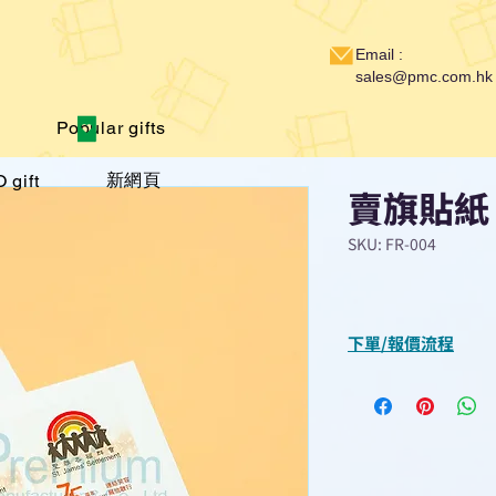
Email :
sales@pmc.com.hk
Popular gifts
新網頁
 gift
賣旗貼紙
SKU: FR-004
下單/報價流程
“現在不再需要等
查詢或報價”
選擇所需產品
使用我們網頁系統的
功能，即時與我