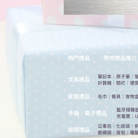
熱門禮品
學校禮品推介
筆記本
｜
原子筆
｜
​文具禮品
計算機
｜
間尺
｜
便
​家居禮品
​毛巾
｜
餐具
｜
食物
​藍牙揚聲
手機｜電子禮品
充電寶
｜
U
公事包
｜
化妝袋
｜
​袋類禮品
索繩袋
｜
背包
｜
電