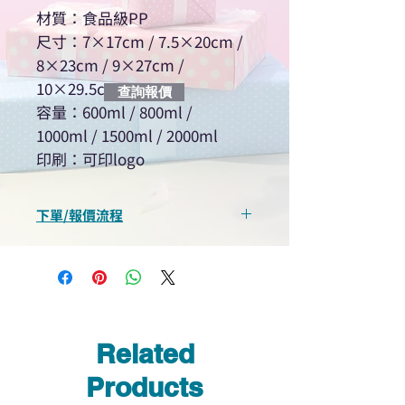
材質：食品級PP
尺寸：7×17cm / 7.5×20cm /
8×23cm / 9×27cm /
10×29.5cm
查詢報價
容量：600ml / 800ml /
1000ml / 1500ml / 2000ml
印刷：可印logo
下單/報價流程
“現在不再需要等回覆！用我們系
統馬上可以進行查詢或報價”
選擇所需產品
使用我們網頁系統的即時對話/
Whatsapp /致電功能，即時與
Related
我們聯絡
說明要查詢的產品編號
Products
說明需要的數量和印刷多少顏