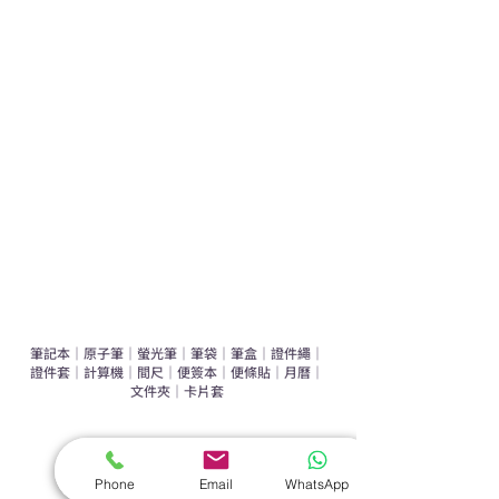
學校禮品推介
運動禮品推介
辦公室禮品推介
環保禮品推介
禮盒套裝
作品集
​文具禮品
筆記本
｜
原子筆
｜
螢光筆
｜
筆袋
｜
筆盒
｜
證件繩
｜
證件套
｜
計算機
｜
間尺
｜
便簽本
｜
便條貼
｜
月曆
｜
文件夾
｜
卡片套
​家居禮品
​毛巾
｜
餐具
｜
食物盒
｜
杯蓋
｜
杯墊
Phone
Email
WhatsApp