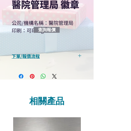
醫院管理局 徽章
公司/機構名稱：醫院管理局
印刷：可印logo
查詢報價
下單/報價流程
“現在不再需要等回覆！用我們系
統馬上可以進行查詢或報價”
選擇所需產品
使用我們網頁系統的即時對話/
Whatsapp /致電功能，即時與
相關產品
我們聯絡
說明要查詢的產品編號
說明需要的數量和印刷多少顏
色的LOGO
我們會立即報價給貴客戶