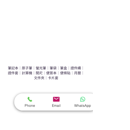
辦公室禮品推介
環保禮品推介
禮盒套裝
作品集
​文具禮品
筆記本
｜
原子筆
｜
螢光筆
｜
筆袋
｜
筆盒
｜
證件繩
｜
證件套
｜
計算機
｜
間尺
｜
便簽本
｜
便條貼
｜
月曆
｜
文件夾
｜
卡片套
​家居禮品
​毛巾
｜
餐具
｜
食物盒
｜
杯蓋
｜
杯墊
Phone
Email
WhatsApp
手機｜電子禮品
​藍牙揚聲器
｜
計步器
｜
藍牙耳機
｜
手機支架
｜
充電寶
｜
USB
｜
插頭