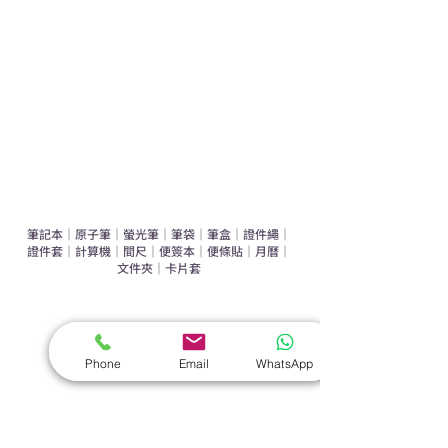
辦公室禮品推介
環保禮品推介
禮盒套裝
作品集
​文具禮品
筆記本
｜
原子筆
｜
螢光筆
｜
筆袋
｜
筆盒
｜
證件繩
｜
證件套
｜
計算機
｜
間尺
｜
便簽本
｜
便條貼
｜
月曆
｜
文件夾
｜
卡片套
​家居禮品
​毛巾
｜
餐具
｜
食物盒
｜
杯蓋
｜
杯墊
Phone
Email
WhatsApp
手機｜電子禮品
​藍牙揚聲器
｜
計步器
｜
藍牙耳機
｜
手機支架
｜
充電寶
｜
USB
｜
插頭