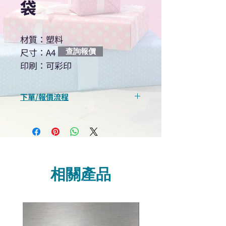
袋
材質：塑料
尺寸：A4
查詢報價
印刷：可彩印
下單/報價流程
“現在不再需要等回覆！用我們系
統馬上可以進行查詢或報價”
選擇所需產品
使用我們網頁系統的即時對話/
Whatsapp /致電功能，即時與
相關產品
我們聯絡
說明要查詢的產品編號
說明需要的數量和印刷多少顏
色的LOGO
我們會立即報價給貴客戶