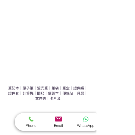
運動禮品推介
辦公室禮品推介
環保禮品推介
禮盒套裝
作品集
​文具禮品
筆記本
｜
原子筆
｜
螢光筆
｜
筆袋
｜
筆盒
｜
證件繩
｜
證件套
｜
計算機
｜
間尺
｜
便簽本
｜
便條貼
｜
月曆
｜
文件夾
｜
卡片套
​家居禮品
​毛巾
｜
餐具
｜
食物盒
｜
杯蓋
｜
杯墊
Phone
Email
WhatsApp
手機｜電子禮品