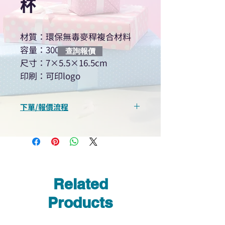
杯
材質：環保無毒麥稈複合材料
容量：300ml
查詢報價
尺寸：7×5.5×16.5cm
印刷：可印logo
下單/報價流程
“現在不再需要等回覆！用我們系
統馬上可以進行查詢或報價”
選擇所需產品
使用我們網頁系統的即時對話/
Whatsapp /致電功能，即時與
Related
我們聯絡
說明要查詢的產品編號
Products
說明需要的數量和印刷多少顏
色的LOGO