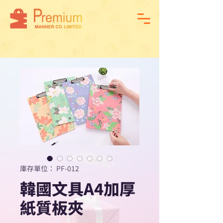
庫存單位： PF-012
韓國文具A4加厚
紙質板夾