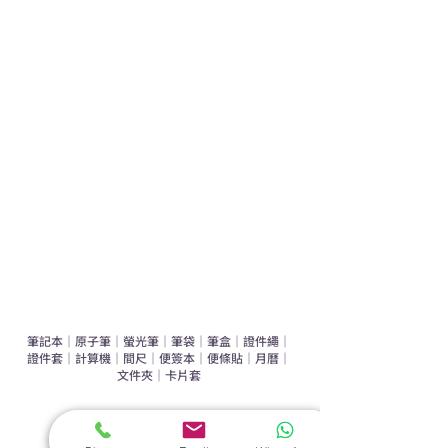
學校禮品推介
運動禮品推介
辦公室禮品推介
環保禮品推介
禮盒套裝
作品集
​文具禮品
筆記本
｜
原子筆
｜
螢光筆
｜
筆袋
｜
筆盒
｜
證件繩
｜
證件套
｜
計算機
｜
間尺
｜
便簽本
｜
便條貼
｜
月曆
｜
文件夾
｜
卡片套
​家居禮品
​毛巾
｜
餐具
｜
食物盒
｜
杯蓋
｜
杯墊