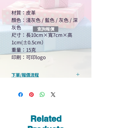
材質：皮革
顏色：淺灰色 / 藍色 / 灰色 / 深
灰色
查詢報價
尺寸：長10cm×寬7cm×高
1cm(±0.5cm）
重量：15克
印刷：可印logo
下單/報價流程
“現在不再需要等回覆！用我們系
統馬上可以進行查詢或報價”
選擇所需產品
使用我們網頁系統的即時對話/
Whatsapp /致電功能，即時與
Related
我們聯絡
說明要查詢的產品編號