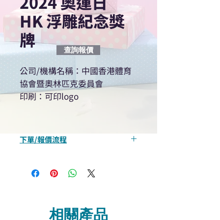
2024 奧運日
HK 浮雕紀念獎
牌
查詢報價
公司/機構名稱：中國香港體育
協會暨奧林匹克委員會
印刷：可印logo
下單/報價流程
“現在不再需要等回覆！用我們系
統馬上可以進行查詢或報價”
選擇所需產品
使用我們網頁系統的即時對話/
Whatsapp /致電功能，即時與
相關產品
我們聯絡