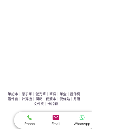
學校禮品推介
運動禮品推介
辦公室禮品推介
環保禮品推介
禮盒套裝
作品集
​文具禮品
筆記本
｜
原子筆
｜
螢光筆
｜
筆袋
｜
筆盒
｜
證件繩
｜
證件套
｜
計算機
｜
間尺
｜
便簽本
｜
便條貼
｜
月曆
｜
文件夾
｜
卡片套
​家居禮品
​毛巾
｜
餐具
｜
食物盒
｜
杯蓋
｜
杯墊
Phone
Email
WhatsApp