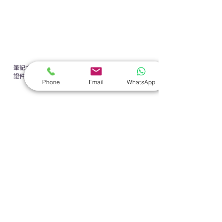
禮盒套裝
作品集
​文具禮品
筆記本
｜
原子筆
｜
螢光筆
｜
筆袋
｜
筆盒
｜
證件繩
｜
證件套
｜
計算機
｜
間尺
｜
便簽本
｜
便條貼
｜
月曆
｜
Phone
Email
WhatsApp
文件夾
｜
卡片套
​家居禮品
​毛巾
｜
餐具
｜
食物盒
｜
杯蓋
｜
杯墊
手機｜電子禮品
​藍牙揚聲器
｜
計步器
｜
藍牙耳機
｜
手機支架
｜
充電寶
｜
USB
｜
插頭
​袋類禮品
公事包
｜
化妝袋
｜
帆布袋
｜
折疊袋
｜
收納袋
｜
環保袋
｜
索繩袋
｜
背包
｜
電腦袋
杯類禮品