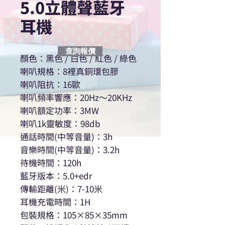
5.0立體聲藍牙
耳機
查詢報價
顏色：黑色 / 白色 / 紅色 / 綠色
喇叭規格：8裡真銅環包膠
喇叭阻抗：16歐
喇叭頻率響應：20Hz～20KHz
喇叭額定功率：3MW
喇叭1k靈敏度：98db
通話時間(中等音量)：3h
音樂時間(中等音量)：3.2h
待機時間：120h
藍牙版本：5.0+edr
傳輸距離(米)：7-10米
耳機充電時間：1H
包裝規格：105×85×35mm