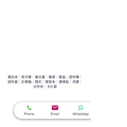
運動禮品推介
辦公室禮品推介
環保禮品推介
禮盒套裝
作品集
​文具禮品
筆記本
｜
原子筆
｜
螢光筆
｜
筆袋
｜
筆盒
｜
證件繩
｜
證件套
｜
計算機
｜
間尺
｜
便簽本
｜
便條貼
｜
月曆
｜
文件夾
｜
卡片套
​家居禮品
​毛巾
｜
餐具
｜
食物盒
｜
杯蓋
｜
杯墊
Phone
Email
WhatsApp
手機｜電子禮品
​藍牙揚聲器
｜
計步器
｜
藍牙耳機
｜
手機支架
｜