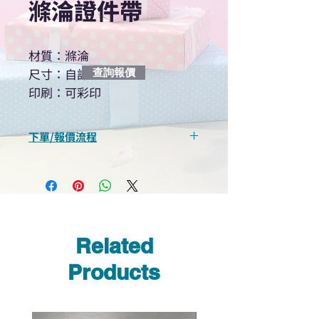
滌淪證件帶
材質：滌淪
尺寸：自訂
查詢報價
印刷：可彩印
下單/報價流程
“現在不再需要等回覆！用我們系
統馬上可以進行查詢或報價”
選擇所需產品
使用我們網頁系統的即時對話/
Whatsapp /致電功能，即時與
Related
我們聯絡
說明要查詢的產品編號
Products
說明需要的數量和印刷多少顏
色的LOGO
我們會立即報價給貴客戶