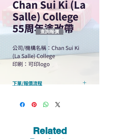
Chan Sui Ki (La
Salle) College
55周年塗改帶
查詢報價
公司/機構名稱：Chan Sui Ki
(La Salle) College
印刷：可印logo
下單/報價流程
“現在不再需要等回覆！用我們系
統馬上可以進行查詢或報價”
選擇所需產品
使用我們網頁系統的即時對話/
Whatsapp /致電功能，即時與
Related
我們聯絡