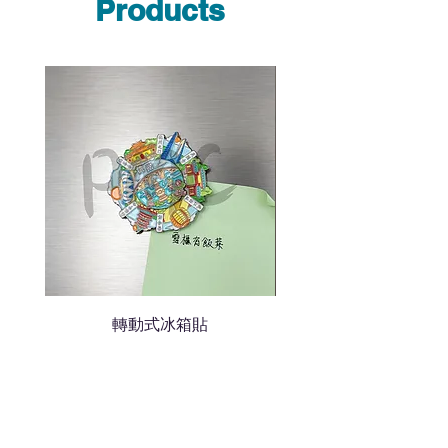
說明要查詢的產品編號
Products
說明需要的數量和印刷多少顏
色的LOGO
我們會立即報價給貴客戶
轉動式冰箱貼