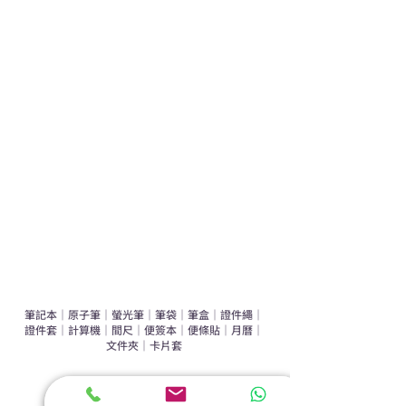
熱門禮品
學校禮品推介
運動禮品推介
辦公室禮品推介
環保禮品推介
禮盒套裝
作品集
​文具禮品
筆記本
｜
原子筆
｜
螢光筆
｜
筆袋
｜
筆盒
｜
證件繩
｜
證件套
｜
計算機
｜
間尺
｜
便簽本
｜
便條貼
｜
月曆
｜
文件夾
｜
卡片套
​家居禮品