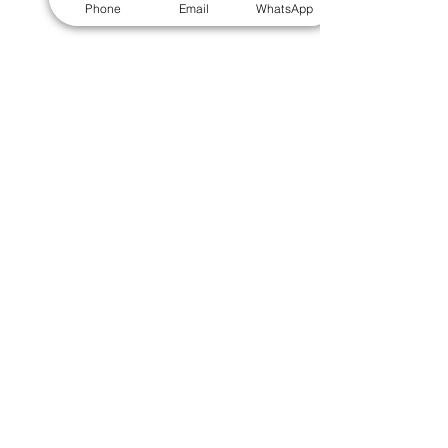
​毛巾
｜
餐具
｜
食物盒
｜
杯蓋
｜
杯墊
Phone
Email
WhatsApp
手機｜電子禮品
​藍牙揚聲器
｜
計步器
｜
藍牙耳機
｜
手機支架
｜
充電寶
｜
USB
｜
插頭
​袋類禮品
公事包
｜
化妝袋
｜
帆布袋
｜
折疊袋
｜
收納袋
｜
環保袋
｜
索繩袋
｜
背包
｜
電腦袋
杯類禮品
陶瓷杯
｜
保溫杯
｜
折疊杯
｜
運動水樽
雨傘
直傘
｜
折疊傘
｜
傘袋
服飾｜配件
T-shirt
｜
Polo
｜
帽子
｜
Jacket
｜
褲子
​皮革禮品
​銀包
｜
散紙包
｜
PU文件夾
｜
名片套