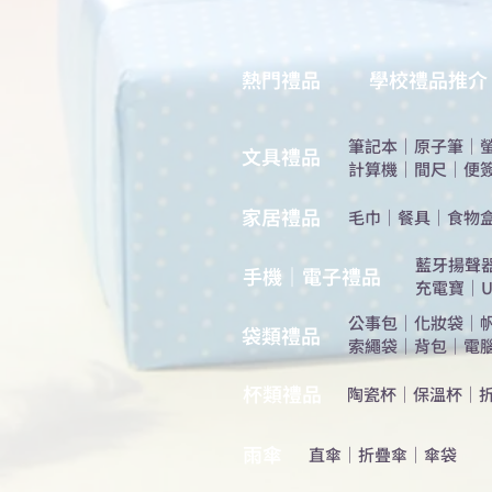
熱門禮品
學校禮品推介
筆記本
｜
原子筆
｜
​文具禮品
計算機
｜
間尺
｜
便
​家居禮品
​毛巾
｜
餐具
｜
食物
​藍牙揚聲
手機｜電子禮品
充電寶
｜
U
公事包
｜
化妝袋
｜
​袋類禮品
索繩袋
｜
背包
｜
電
杯類禮品
陶瓷杯
｜
保溫杯
｜
雨傘
直傘
｜
折疊傘
｜
傘袋