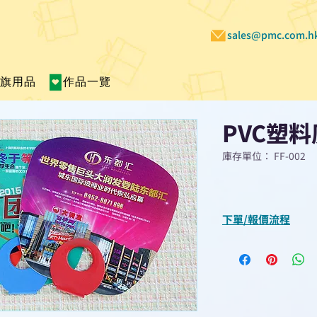
sales@pmc.com.h
賣旗用品
作品一覽
PVC塑
庫存單位： FF-002
下單/報價流程
“現在不再需要等
查詢或報價”
選擇所需產品
使用我們網頁系統的
功能，即時與我