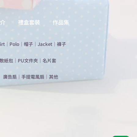
介
禮盒套裝
作品集
irt
｜
Polo
｜
帽子
｜
Jacket
｜
褲子
散紙包
｜
PU文件夾
｜
名片套
​廣告扇
｜
手提電風扇
｜
其他