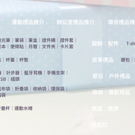
運動禮品推介
辦公室禮品推介
環保禮品推
螢光筆
｜
筆袋
｜
筆盒
｜
證件繩
｜
證件套
｜
服飾｜配件
T-sh
簽本
｜
便條貼
｜
月曆
｜
文件夾
｜
卡片套
​皮革禮品
盒
｜
杯蓋
｜
杯墊
​銀包
｜
器
｜
計步器
｜
藍牙耳機
｜
手機支架
｜
節日｜戶外禮品
SB
｜
插頭
帆布袋
｜
折疊袋
｜
收納袋
｜
環保袋
｜
旗袋｜籌款用品
腦袋
​獎座｜獎牌
折疊杯
｜
運動水樽
​鑰匙扣