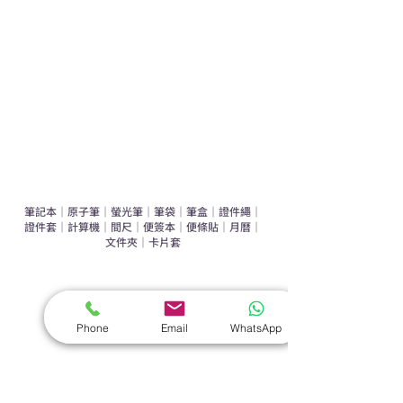
辦公室禮品推介
環保禮品推介
禮盒套裝
作品集
​文具禮品
筆記本
｜
原子筆
｜
螢光筆
｜
筆袋
｜
筆盒
｜
證件繩
｜
證件套
｜
計算機
｜
間尺
｜
便簽本
｜
便條貼
｜
月曆
｜
文件夾
｜
卡片套
​家居禮品
​毛巾
｜
餐具
｜
食物盒
｜
杯蓋
｜
杯墊
Phone
Email
WhatsApp
手機｜電子禮品
​藍牙揚聲器
｜
計步器
｜
藍牙耳機
｜
手機支架
｜
充電寶
｜
USB
｜
插頭