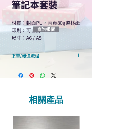
筆記本套裝
材質：封面PU，內頁80g道林紙
印刷：可自訂
查詢報價
尺寸：A6 / A5
下單/報價流程
“現在不再需要等回覆！用我們系
統馬上可以進行查詢或報價”
選擇所需產品
使用我們網頁系統的即時對話/
Whatsapp /致電功能，即時與
相關產品
我們聯絡
說明要查詢的產品編號
說明需要的數量和印刷多少顏
色的LOGO
我們會立即報價給貴客戶