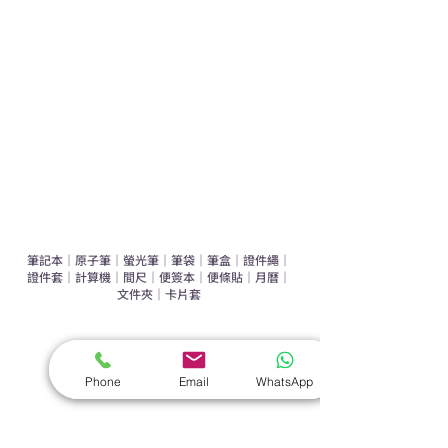
運動禮品推介
辦公室禮品推介
環保禮品推介
禮盒套裝
作品集
​文具禮品
筆記本
｜
原子筆
｜
螢光筆
｜
筆袋
｜
筆盒
｜
證件繩
｜
證件套
｜
計算機
｜
間尺
｜
便簽本
｜
便條貼
｜
月曆
｜
文件夾
｜
卡片套
​家居禮品
​毛巾
｜
餐具
｜
食物盒
｜
杯蓋
｜
杯墊
Phone
Email
WhatsApp
手機｜電子禮品
​藍牙揚聲器
｜
計步器
｜
藍牙耳機
｜
手機支架
｜