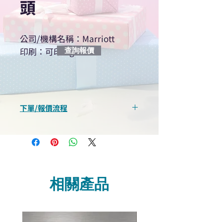
頭
公司/機構名稱：Marriott
印刷：可印logo
查詢報價
下單/報價流程
“現在不再需要等回覆！用我們系
統馬上可以進行查詢或報價”
選擇所需產品
使用我們網頁系統的即時對話/
Whatsapp /致電功能，即時與
相關產品
我們聯絡
說明要查詢的產品編號
說明需要的數量和印刷多少顏
色的LOGO