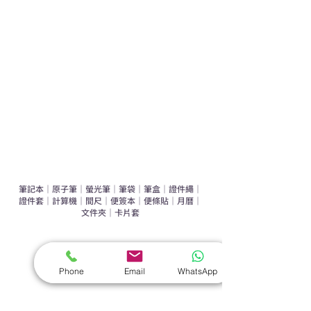
運動禮品推介
辦公室禮品推介
環保禮品推介
禮盒套裝
作品集
​文具禮品
筆記本
｜
原子筆
｜
螢光筆
｜
筆袋
｜
筆盒
｜
證件繩
｜
證件套
｜
計算機
｜
間尺
｜
便簽本
｜
便條貼
｜
月曆
｜
文件夾
｜
卡片套
​家居禮品
​毛巾
｜
餐具
｜
食物盒
｜
杯蓋
｜
杯墊
Phone
Email
WhatsApp
手機｜電子禮品
​藍牙揚聲器
｜
計步器
｜
藍牙耳機
｜
手機支架
｜