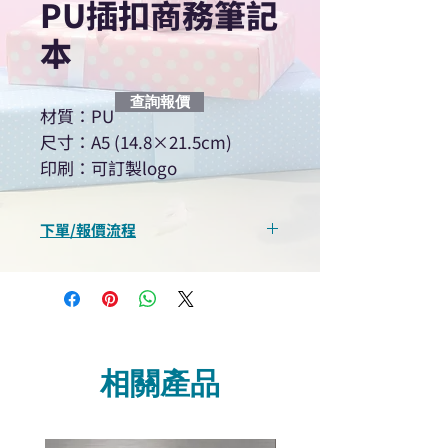
PU插扣商務筆記
本
查詢報價
材質：PU
尺寸：A5 (14.8×21.5cm)
印刷：可訂製logo
下單/報價流程
“現在不再需要等回覆！用我們系
統馬上可以進行查詢或報價”
選擇所需產品
使用我們網頁系統的即時對話/
Whatsapp /致電功能，即時與
相關產品
我們聯絡
說明要查詢的產品編號
說明需要的數量和印刷多少顏