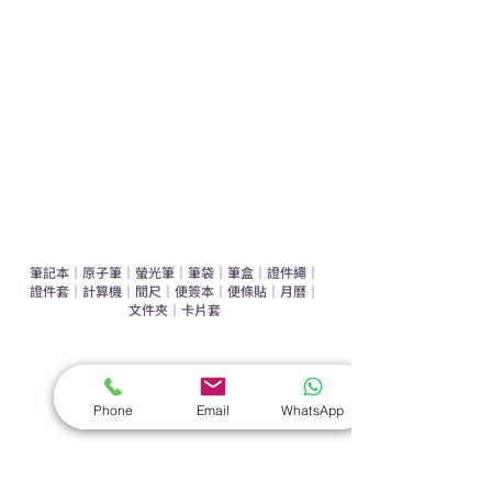
辦公室禮品推介
環保禮品推介
禮盒套裝
作品集
​文具禮品
筆記本
｜
原子筆
｜
螢光筆
｜
筆袋
｜
筆盒
｜
證件繩
｜
證件套
｜
計算機
｜
間尺
｜
便簽本
｜
便條貼
｜
月曆
｜
文件夾
｜
卡片套
​家居禮品
​毛巾
｜
餐具
｜
食物盒
｜
杯蓋
｜
杯墊
Phone
Email
WhatsApp
手機｜電子禮品
​藍牙揚聲器
｜
計步器
｜
藍牙耳機
｜
手機支架
｜
充電寶
｜
USB
｜
插頭