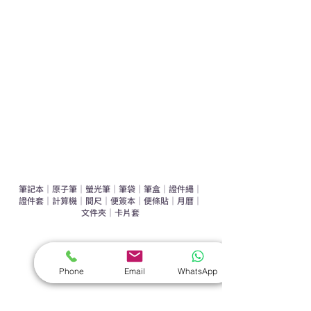
運動禮品推介
辦公室禮品推介
環保禮品推介
禮盒套裝
作品集
​文具禮品
筆記本
｜
原子筆
｜
螢光筆
｜
筆袋
｜
筆盒
｜
證件繩
｜
證件套
｜
計算機
｜
間尺
｜
便簽本
｜
便條貼
｜
月曆
｜
文件夾
｜
卡片套
​家居禮品
​毛巾
｜
餐具
｜
食物盒
｜
杯蓋
｜
杯墊
Phone
Email
WhatsApp
手機｜電子禮品
​藍牙揚聲器
｜
計步器
｜
藍牙耳機
｜
手機支架
｜