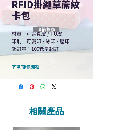
RFID掛繩草蓆紋
卡包
查詢報價
材質：可選真皮 / PU皮
印刷：可燙印 / 絲印 / 壓印
起訂量：100數量起訂
下單/報價流程
“現在不再需要等回覆！用我們系
統馬上可以進行查詢或報價”
選擇所需產品
使用我們網頁系統的即時對話/
Whatsapp /致電功能，即時與
相關產品
我們聯絡
說明要查詢的產品編號
說明需要的數量和印刷多少顏