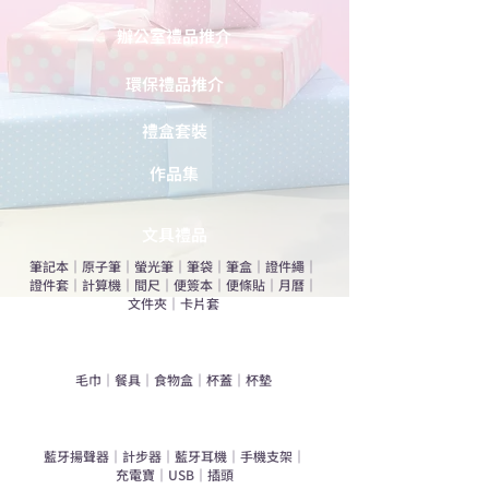
辦公室禮品推介
環保禮品推介
禮盒套裝
作品集
​文具禮品
筆記本
｜
原子筆
｜
螢光筆
｜
筆袋
｜
筆盒
｜
證件繩
｜
證件套
｜
計算機
｜
間尺
｜
便簽本
｜
便條貼
｜
月曆
｜
文件夾
｜
卡片套
​家居禮品
​毛巾
｜
餐具
｜
食物盒
｜
杯蓋
｜
杯墊
手機｜電子禮品
​藍牙揚聲器
｜
計步器
｜
藍牙耳機
｜
手機支架
｜
充電寶
｜
USB
｜
插頭