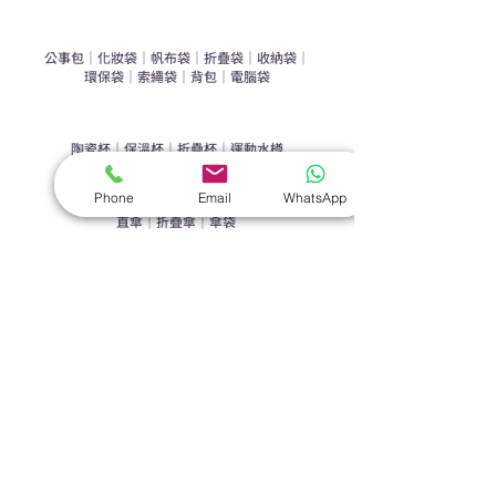
​袋類禮品
公事包
｜
化妝袋
｜
帆布袋
｜
折疊袋
｜
收納袋
｜
環保袋
｜
索繩袋
｜
背包
｜
電腦袋
杯類禮品
陶瓷杯
｜
保溫杯
｜
折疊杯
｜
運動水樽
雨傘
Phone
Email
WhatsApp
直傘
｜
折疊傘
｜
傘袋
服飾｜配件
T-shirt
｜
Polo
｜
帽子
｜
Jacket
｜
褲子
​皮革禮品
​銀包
｜
散紙包
｜
PU文件夾
｜
名片套
節日｜戶外禮品
​廣告扇
｜
手提電風扇
｜
其他
旗袋｜籌款用品