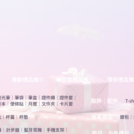
運動禮品推介
辦公室禮品推介
環保禮品推
螢光筆
｜
筆袋
｜
筆盒
｜
證件繩
｜
證件套
｜
服飾｜配件
T-sh
簽本
｜
便條貼
｜
月曆
｜
文件夾
｜
卡片套
​皮革禮品
盒
｜
杯蓋
｜
杯墊
​銀包
｜
器
｜
計步器
｜
藍牙耳機
｜
手機支架
｜
節日｜戶外禮品