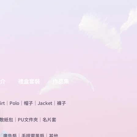
介
禮盒套裝
作品集
irt
｜
Polo
｜
帽子
｜
Jacket
｜
褲子
散紙包
｜
PU文件夾
｜
名片套
​廣告扇
｜
手提電風扇
｜
其他