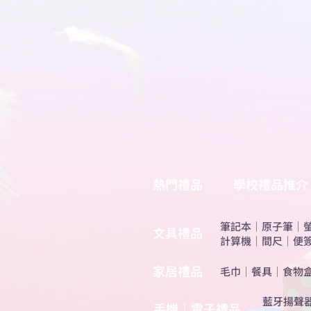
熱門禮品
學校禮品推介
筆記本
｜
原子筆
｜
​文具禮品
計算機
｜
間尺
｜
便
​家居禮品
​毛巾
｜
餐具
｜
食物
​藍牙揚聲
手機｜電子禮品