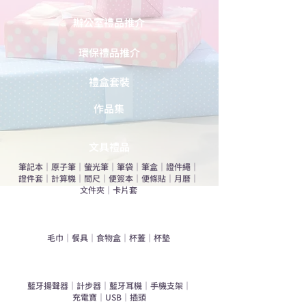
辦公室禮品推介
環保禮品推介
禮盒套裝
作品集
​文具禮品
筆記本
｜
原子筆
｜
螢光筆
｜
筆袋
｜
筆盒
｜
證件繩
｜
證件套
｜
計算機
｜
間尺
｜
便簽本
｜
便條貼
｜
月曆
｜
文件夾
｜
卡片套
​家居禮品
​毛巾
｜
餐具
｜
食物盒
｜
杯蓋
｜
杯墊
手機｜電子禮品
​藍牙揚聲器
｜
計步器
｜
藍牙耳機
｜
手機支架
｜
充電寶
｜
USB
｜
插頭