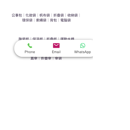
​袋類禮品
公事包
｜
化妝袋
｜
帆布袋
｜
折疊袋
｜
收納袋
｜
環保袋
｜
索繩袋
｜
背包
｜
電腦袋
杯類禮品
陶瓷杯
｜
保溫杯
｜
折疊杯
｜
運動水樽
雨傘
Phone
Email
WhatsApp
直傘
｜
折疊傘
｜
傘袋
服飾｜配件
T-shirt
｜
Polo
｜
帽子
｜
Jacket
｜
褲子
​皮革禮品
​銀包
｜
散紙包
｜
PU文件夾
｜
名片套
節日｜戶外禮品
​廣告扇
｜
手提電風扇
｜
其他
旗袋｜籌款用品