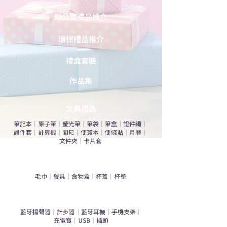
辦公室禮品推介
環保禮品推介
禮盒套裝
作品集
​文具禮品
筆記本
｜
原子筆
｜
螢光筆
｜
筆袋
｜
筆盒
｜
證件繩
｜
證件套
｜
計算機
｜
間尺
｜
便簽本
｜
便條貼
｜
月曆
｜
文件夾
｜
卡片套
​家居禮品
​毛巾
｜
餐具
｜
食物盒
｜
杯蓋
｜
杯墊
手機｜電子禮品
​藍牙揚聲器
｜
計步器
｜
藍牙耳機
｜
手機支架
｜
充電寶
｜
USB
｜
插頭