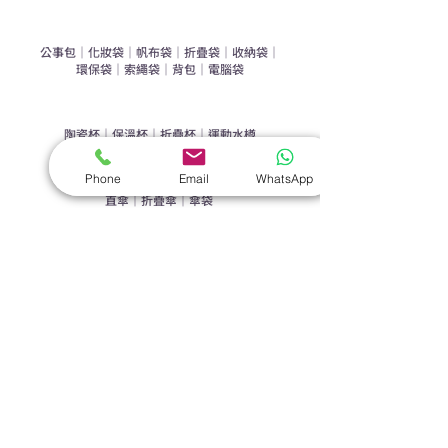
​袋類禮品
公事包
｜
化妝袋
｜
帆布袋
｜
折疊袋
｜
收納袋
｜
環保袋
｜
索繩袋
｜
背包
｜
電腦袋
杯類禮品
陶瓷杯
｜
保溫杯
｜
折疊杯
｜
運動水樽
雨傘
Phone
Email
WhatsApp
直傘
｜
折疊傘
｜
傘袋
服飾｜配件
T-shirt
｜
Polo
｜
帽子
｜
Jacket
｜
褲子
​皮革禮品
​銀包
｜
散紙包
｜
PU文件夾
｜
名片套
節日｜戶外禮品
​廣告扇
｜
手提電風扇
｜
其他
旗袋｜籌款用品