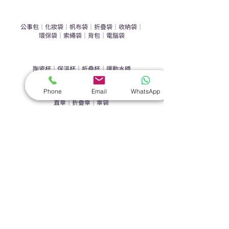
​袋類禮品
公事包
｜
化妝袋
｜
帆布袋
｜
折疊袋
｜
收納袋
｜
環保袋
｜
索繩袋
｜
背包
｜
電腦袋
杯類禮品
陶瓷杯
｜
保溫杯
｜
折疊杯
｜
運動水樽
雨傘
Phone
Email
WhatsApp
直傘
｜
折疊傘
｜
傘袋
服飾｜配件
T-shirt
｜
Polo
｜
帽子
｜
Jacket
｜
褲子
​皮革禮品
​銀包
｜
散紙包
｜
PU文件夾
｜
名片套
節日｜戶外禮品
​廣告扇
｜
手提電風扇
｜
其他
旗袋｜籌款用品