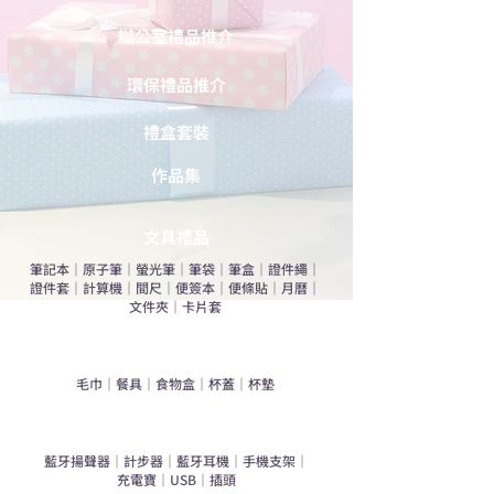
辦公室禮品推介
環保禮品推介
禮盒套裝
作品集
​文具禮品
筆記本
｜
原子筆
｜
螢光筆
｜
筆袋
｜
筆盒
｜
證件繩
｜
證件套
｜
計算機
｜
間尺
｜
便簽本
｜
便條貼
｜
月曆
｜
文件夾
｜
卡片套
​家居禮品
​毛巾
｜
餐具
｜
食物盒
｜
杯蓋
｜
杯墊
手機｜電子禮品
​藍牙揚聲器
｜
計步器
｜
藍牙耳機
｜
手機支架
｜
充電寶
｜
USB
｜
插頭