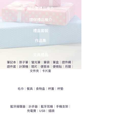
辦公室禮品推介
環保禮品推介
禮盒套裝
作品集
​文具禮品
筆記本
｜
原子筆
｜
螢光筆
｜
筆袋
｜
筆盒
｜
證件繩
｜
證件套
｜
計算機
｜
間尺
｜
便簽本
｜
便條貼
｜
月曆
｜
文件夾
｜
卡片套
​家居禮品
​毛巾
｜
餐具
｜
食物盒
｜
杯蓋
｜
杯墊
手機｜電子禮品
​藍牙揚聲器
｜
計步器
｜
藍牙耳機
｜
手機支架
｜
充電寶
｜
USB
｜
插頭