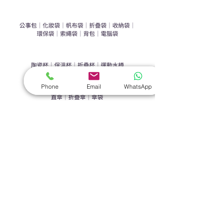
​袋類禮品
公事包
｜
化妝袋
｜
帆布袋
｜
折疊袋
｜
收納袋
｜
環保袋
｜
索繩袋
｜
背包
｜
電腦袋
杯類禮品
陶瓷杯
｜
保溫杯
｜
折疊杯
｜
運動水樽
雨傘
Phone
Email
WhatsApp
直傘
｜
折疊傘
｜
傘袋
服飾｜配件
T-shirt
｜
Polo
｜
帽子
｜
Jacket
｜
褲子
​皮革禮品
​銀包
｜
散紙包
｜
PU文件夾
｜
名片套
節日｜戶外禮品
​廣告扇
｜
手提電風扇
｜
其他
旗袋｜籌款用品