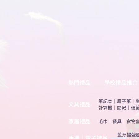
熱門禮品
學校禮品推介
筆記本
｜
原子筆
｜
​文具禮品
計算機
｜
間尺
｜
便
​家居禮品
​毛巾
｜
餐具
｜
食物
​藍牙揚聲
手機｜電子禮品