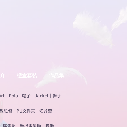
介
禮盒套裝
作品集
irt
｜
Polo
｜
帽子
｜
Jacket
｜
褲子
散紙包
｜
PU文件夾
｜
名片套
​廣告扇
｜
手提電風扇
｜
其他