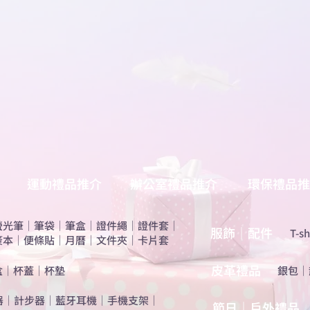
運動禮品推介
辦公室禮品推介
環保禮品推
螢光筆
｜
筆袋
｜
筆盒
｜
證件繩
｜
證件套
｜
服飾｜配件
T-sh
簽本
｜
便條貼
｜
月曆
｜
文件夾
｜
卡片套
​皮革禮品
盒
｜
杯蓋
｜
杯墊
​銀包
｜
器
｜
計步器
｜
藍牙耳機
｜
手機支架
｜
節日｜戶外禮品