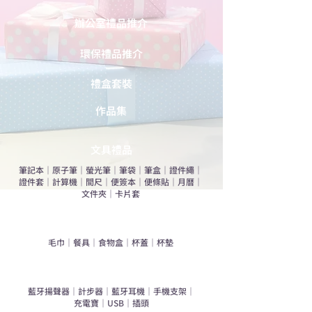
辦公室禮品推介
環保禮品推介
禮盒套裝
作品集
​文具禮品
筆記本
｜
原子筆
｜
螢光筆
｜
筆袋
｜
筆盒
｜
證件繩
｜
證件套
｜
計算機
｜
間尺
｜
便簽本
｜
便條貼
｜
月曆
｜
文件夾
｜
卡片套
​家居禮品
​毛巾
｜
餐具
｜
食物盒
｜
杯蓋
｜
杯墊
手機｜電子禮品
​藍牙揚聲器
｜
計步器
｜
藍牙耳機
｜
手機支架
｜
充電寶
｜
USB
｜
插頭