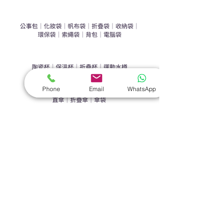
​袋類禮品
公事包
｜
化妝袋
｜
帆布袋
｜
折疊袋
｜
收納袋
｜
環保袋
｜
索繩袋
｜
背包
｜
電腦袋
杯類禮品
陶瓷杯
｜
保溫杯
｜
折疊杯
｜
運動水樽
雨傘
Phone
Email
WhatsApp
直傘
｜
折疊傘
｜
傘袋
服飾｜配件
T-shirt
｜
Polo
｜
帽子
｜
Jacket
｜
褲子
​皮革禮品
​銀包
｜
散紙包
｜
PU文件夾
｜
名片套
節日｜戶外禮品
​廣告扇
｜
手提電風扇
｜
其他
旗袋｜籌款用品