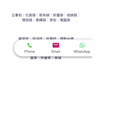
​袋類禮品
公事包
｜
化妝袋
｜
帆布袋
｜
折疊袋
｜
收納袋
｜
環保袋
｜
索繩袋
｜
背包
｜
電腦袋
杯類禮品
陶瓷杯
｜
保溫杯
｜
折疊杯
｜
運動水樽
雨傘
Phone
Email
WhatsApp
直傘
｜
折疊傘
｜
傘袋
服飾｜配件
T-shirt
｜
Polo
｜
帽子
｜
Jacket
｜
褲子
​皮革禮品
​銀包
｜
散紙包
｜
PU文件夾
｜
名片套
節日｜戶外禮品
​廣告扇
｜
手提電風扇
｜
其他
旗袋｜籌款用品