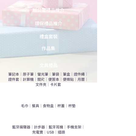
辦公室禮品推介
環保禮品推介
禮盒套裝
作品集
​文具禮品
筆記本
｜
原子筆
｜
螢光筆
｜
筆袋
｜
筆盒
｜
證件繩
｜
證件套
｜
計算機
｜
間尺
｜
便簽本
｜
便條貼
｜
月曆
｜
文件夾
｜
卡片套
​家居禮品
​毛巾
｜
餐具
｜
食物盒
｜
杯蓋
｜
杯墊
手機｜電子禮品
​藍牙揚聲器
｜
計步器
｜
藍牙耳機
｜
手機支架
｜
充電寶
｜
USB
｜
插頭