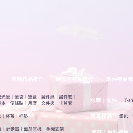
運動禮品推介
辦公室禮品推介
環保禮品推
螢光筆
｜
筆袋
｜
筆盒
｜
證件繩
｜
證件套
｜
服飾｜配件
T-sh
簽本
｜
便條貼
｜
月曆
｜
文件夾
｜
卡片套
​皮革禮品
盒
｜
杯蓋
｜
杯墊
​銀包
｜
器
｜
計步器
｜
藍牙耳機
｜
手機支架
｜
節日｜戶外禮品