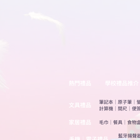
熱門禮品
學校禮品推介
筆記本
｜
原子筆
｜
​文具禮品
計算機
｜
間尺
｜
便
​家居禮品
​毛巾
｜
餐具
｜
食物
​藍牙揚聲
手機｜電子禮品