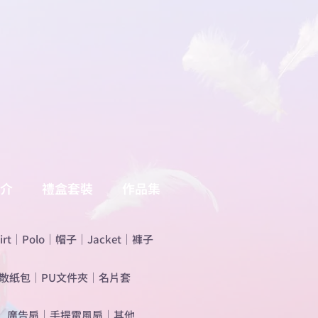
介
禮盒套裝
作品集
irt
｜
Polo
｜
帽子
｜
Jacket
｜
褲子
散紙包
｜
PU文件夾
｜
名片套
​廣告扇
｜
手提電風扇
｜
其他