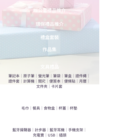
辦公室禮品推介
環保禮品推介
禮盒套裝
作品集
​文具禮品
筆記本
｜
原子筆
｜
螢光筆
｜
筆袋
｜
筆盒
｜
證件繩
｜
證件套
｜
計算機
｜
間尺
｜
便簽本
｜
便條貼
｜
月曆
｜
文件夾
｜
卡片套
​家居禮品
​毛巾
｜
餐具
｜
食物盒
｜
杯蓋
｜
杯墊
手機｜電子禮品
​藍牙揚聲器
｜
計步器
｜
藍牙耳機
｜
手機支架
｜
充電寶
｜
USB
｜
插頭