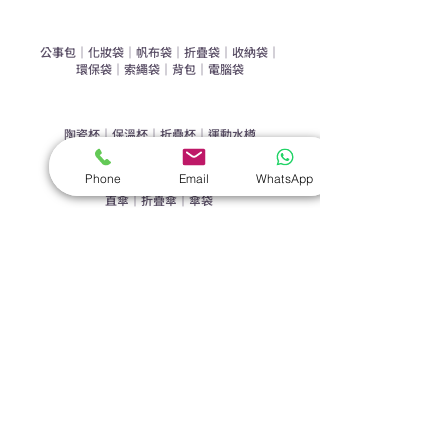
​袋類禮品
公事包
｜
化妝袋
｜
帆布袋
｜
折疊袋
｜
收納袋
｜
環保袋
｜
索繩袋
｜
背包
｜
電腦袋
杯類禮品
陶瓷杯
｜
保溫杯
｜
折疊杯
｜
運動水樽
雨傘
Phone
Email
WhatsApp
直傘
｜
折疊傘
｜
傘袋
服飾｜配件
T-shirt
｜
Polo
｜
帽子
｜
Jacket
｜
褲子
​皮革禮品
​銀包
｜
散紙包
｜
PU文件夾
｜
名片套
節日｜戶外禮品
​廣告扇
｜
手提電風扇
｜
其他
旗袋｜籌款用品