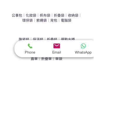
​袋類禮品
公事包
｜
化妝袋
｜
帆布袋
｜
折疊袋
｜
收納袋
｜
環保袋
｜
索繩袋
｜
背包
｜
電腦袋
杯類禮品
陶瓷杯
｜
保溫杯
｜
折疊杯
｜
運動水樽
雨傘
Phone
Email
WhatsApp
直傘
｜
折疊傘
｜
傘袋
服飾｜配件
T-shirt
｜
Polo
｜
帽子
｜
Jacket
｜
褲子
​皮革禮品
​銀包
｜
散紙包
｜
PU文件夾
｜
名片套
節日｜戶外禮品
​廣告扇
｜
手提電風扇
｜
其他
旗袋｜籌款用品