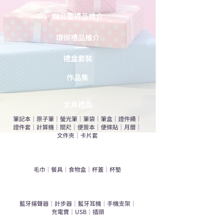
辦公室禮品推介
環保禮品推介
禮盒套裝
作品集
​文具禮品
筆記本
｜
原子筆
｜
螢光筆
｜
筆袋
｜
筆盒
｜
證件繩
｜
證件套
｜
計算機
｜
間尺
｜
便簽本
｜
便條貼
｜
月曆
｜
文件夾
｜
卡片套
​家居禮品
​毛巾
｜
餐具
｜
食物盒
｜
杯蓋
｜
杯墊
手機｜電子禮品
​藍牙揚聲器
｜
計步器
｜
藍牙耳機
｜
手機支架
｜
充電寶
｜
USB
｜
插頭