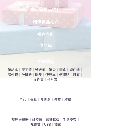
辦公室禮品推介
環保禮品推介
禮盒套裝
作品集
​文具禮品
筆記本
｜
原子筆
｜
螢光筆
｜
筆袋
｜
筆盒
｜
證件繩
｜
證件套
｜
計算機
｜
間尺
｜
便簽本
｜
便條貼
｜
月曆
｜
文件夾
｜
卡片套
​家居禮品
​毛巾
｜
餐具
｜
食物盒
｜
杯蓋
｜
杯墊
手機｜電子禮品
​藍牙揚聲器
｜
計步器
｜
藍牙耳機
｜
手機支架
｜
充電寶
｜
USB
｜
插頭