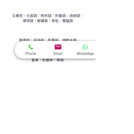
​袋類禮品
公事包
｜
化妝袋
｜
帆布袋
｜
折疊袋
｜
收納袋
｜
環保袋
｜
索繩袋
｜
背包
｜
電腦袋
杯類禮品
陶瓷杯
｜
保溫杯
｜
折疊杯
｜
運動水樽
雨傘
Phone
Email
WhatsApp
直傘
｜
折疊傘
｜
傘袋
服飾｜配件
T-shirt
｜
Polo
｜
帽子
｜
Jacket
｜
褲子
​皮革禮品
​銀包
｜
散紙包
｜
PU文件夾
｜
名片套
節日｜戶外禮品
​廣告扇
｜
手提電風扇
｜
其他
旗袋｜籌款用品